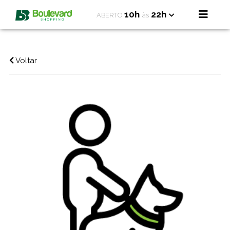
10h
22h
ABERTO
às
Voltar