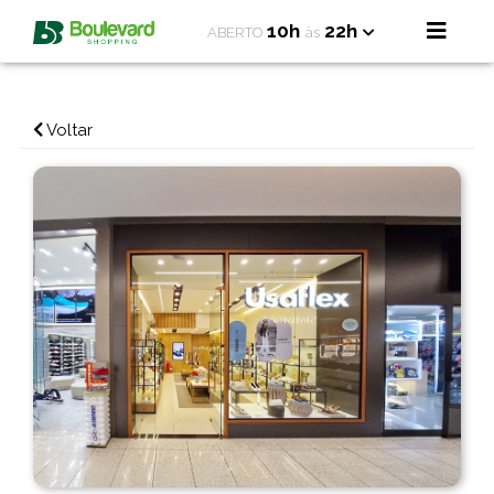
10h
22h
ABERTO
às
Voltar