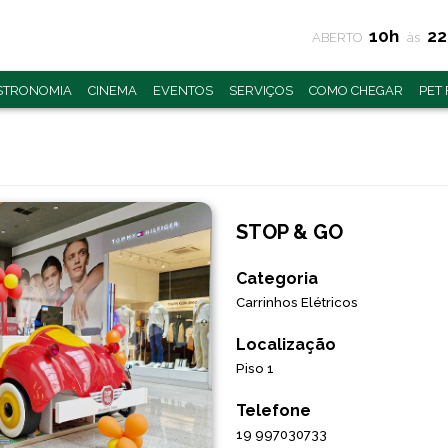
10h
2
ABERTO
às
STRONOMIA
CINEMA
EVENTOS
SERVIÇOS
COMO CHEGAR
PET
STOP & GO
Categoria
Carrinhos Elétricos
Localização
Piso 1
Telefone
19 997030733