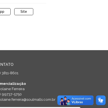
app
Site
ONTATO
) 3811-8601
mercialização
olaine Ferreira
9) 99737-5750
olaine.ferreira@soulmalls.com.br