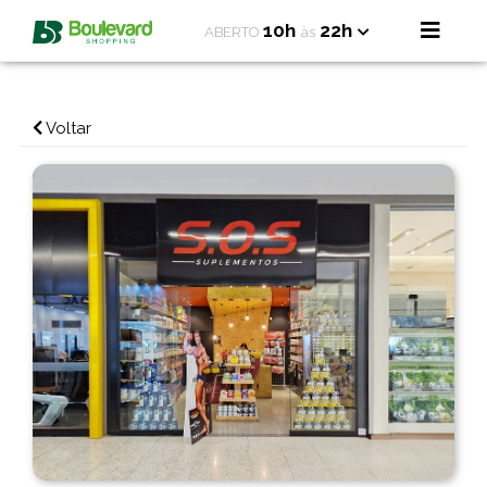
10h
22h
ABERTO
às
Voltar