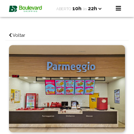
10h
22h
ABERTO
às
Voltar