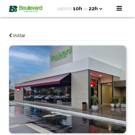
10h
22h
ABERTO
às
Voltar