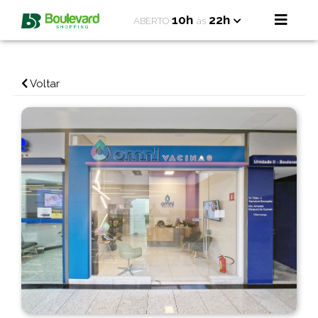
10h
22h
ABERTO
às
Voltar