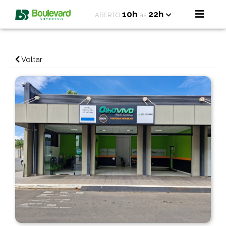
10h
22h
ABERTO
às
Voltar