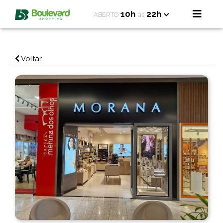
10h
22h
ABERTO
às
Voltar