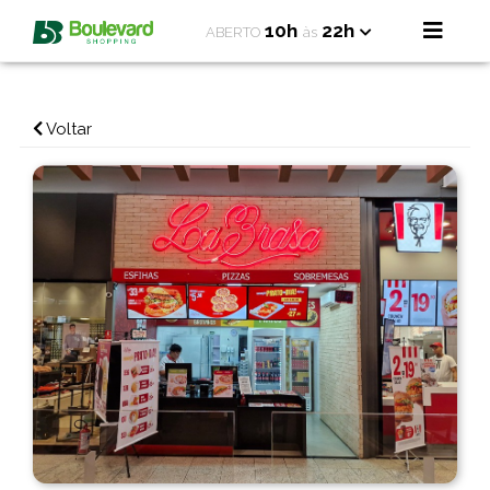
10h
22h
ABERTO
às
Voltar