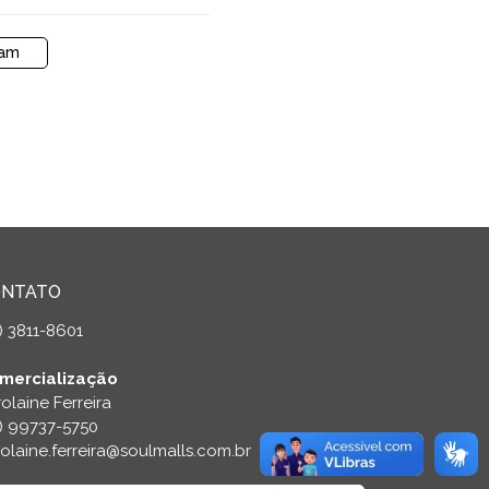
ram
ONTATO
) 3811-8601
mercialização
olaine Ferreira
9) 99737-5750
olaine.ferreira@soulmalls.com.br