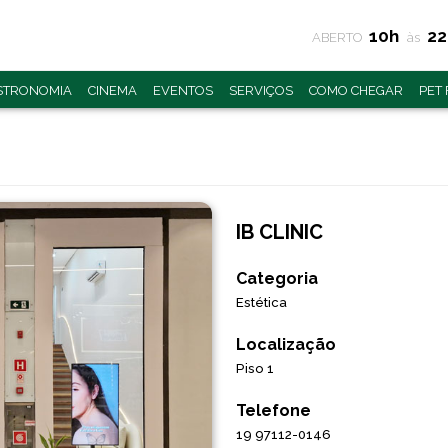
10h
2
ABERTO
às
STRONOMIA
CINEMA
EVENTOS
SERVIÇOS
COMO CHEGAR
PET
IB CLINIC
Categoria
Estética
Localização
Piso 1
Telefone
19 97112-0146