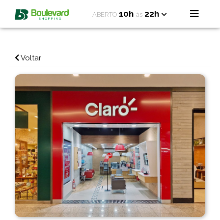
10h
22h
ABERTO
às
Voltar