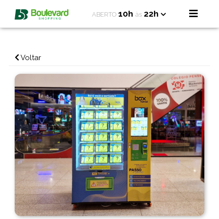
10h
22h
ABERTO
às
Voltar