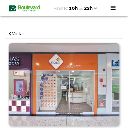
10h
22h
ABERTO
às
Voltar